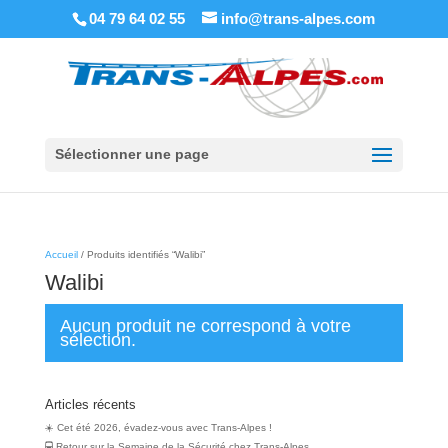
04 79 64 02 55
info@trans-alpes.com
Sélectionner une page
Accueil
/ Produits identifiés “Walibi”
Walibi
Aucun produit ne correspond à votre
sélection.
Articles récents
☀️ Cet été 2026, évadez-vous avec Trans-Alpes !
🚍 Retour sur la Semaine de la Sécurité chez Trans‑Alpes