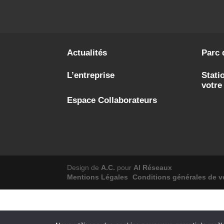
Actualités
Parc 
L’entreprise
Stati
votre
Espace Collaborateurs
Design de
A.C.
pour
Al Réseaux
Mentions Légales
Conditions générales de v