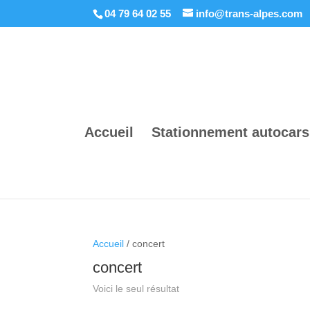
04 79 64 02 55
info@trans-alpes.com
Accueil
Stationnement autocars
Accueil
/ concert
concert
Voici le seul résultat